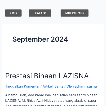
Lewati
ke
konten
Berita
Penyaluran
Kolaborasi Mitra
September 2024
Prestasi
Binaan
Prestasi Binaan LAZISNA
LAZISNA
Tinggalkan Komentar
/
Artikel
,
Berita
/ Oleh
admin lazisna
Alhamdulillah, ada kabar baik dari salah satu santri binaan
LAZISNA, M. Rhiza Azril Hidayat atau yang akrab di sapa
Azril yang saat ini sedang menempuh pendidikan sekolah