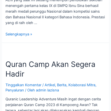
menengah pertama kelas IX di SMPQ Ibnu Sina berhasil
meraih medali perunggu Nasional dalam kompetisi sains
dan Bahasa Nasional II kategori Bahasa Indonesia. Prestasi
yang di raih oleh …
Selengkapnya »
Quran
Camp
Quran Camp Akan Segera
Akan
Segera
Hadir
Hadir
Tinggalkan Komentar
/
Artikel
,
Berita
,
Kolaborasi Mitra
,
Penyaluran
/ Oleh
admin lazisna
Quranic Leadership Adventure Masih ingat dengan cerita
perjalanan Quran Camp 2023 di Kampoeng Awan? Tak
terasa, sebentar lagi akan dilaksanakan kembali dengan