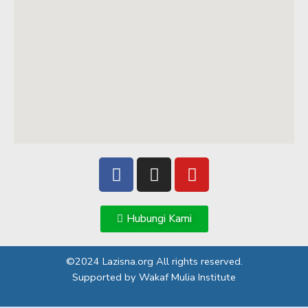
F
I
Y
a
n
o
c
s
u
e
t
t
Hubungi Kami
b
a
u
o
g
b
©2024 Lazisna.org All rights reserved.
o
r
e
Supported by Wakaf Mulia Institute
k
a
m