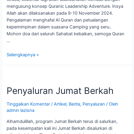
mengusung konsep Quranic Leadership Adventure. Insya
Allah akan dilaksanakan pada 9-10 November 2024.
Pengalaman menghafal Al Quran dan petualangan
kepemimpinan dalam suasana Camping yang seru..
Mohon doa dari seluruh Sahabat kebaikan, semoga Quran
…
Selengkapnya »
Penyaluran
Jumat
Penyaluran Jumat Berkah
Berkah
Tinggalkan Komentar
/
Artikel
,
Berita
,
Penyaluran
/ Oleh
admin lazisna
Alhamdulillah, program Jumat Berkah terus di salurkan,
pada kesempatan kali ini Jumat Berkah disalurkan di