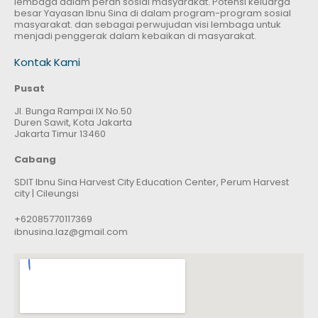
lembaga dalam peran sosial masyarakat. Potensi keluarga
besar Yayasan Ibnu Sina di dalam program-program sosial
masyarakat. dan sebagai perwujudan visi lembaga untuk
menjadi penggerak dalam kebaikan di masyarakat.
Kontak Kami
Pusat
Jl. Bunga Rampai IX No.50
Duren Sawit, Kota Jakarta
Jakarta Timur 13460
Cabang
SDIT Ibnu Sina Harvest City Education Center, Perum Harvest
city | Cileungsi
+62085770117369
ibnusina.laz@gmail.com