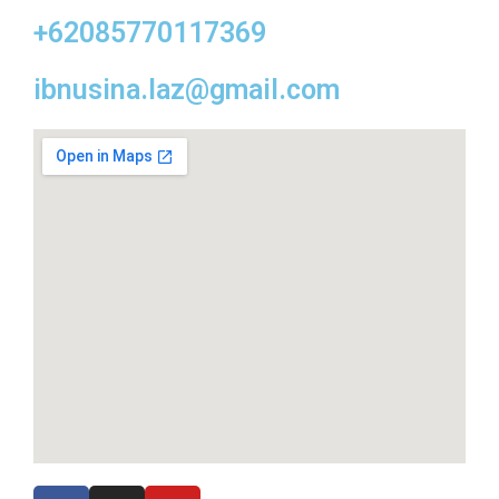
+62085770117369
ibnusina.laz@gmail.com
F
I
Y